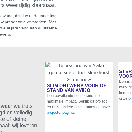
s weer tijdig klaarstaat.
wand, display of de inrichting
uw presentatie versterken. Met
 we al jarenlang aan duurzame
evers.
STER
VOO
Een maa
SLIM ONTWERP VOOR DE
merk op
STAND VAN AVIKO
komen.
Een opvallende beursstand met
onze
p
maximale impact. Bekijk dit project
waar we trots
én onze andere beursstands op onze
rgd en volledig
projectenpagina
.
te of kleine
naal; wij leveren