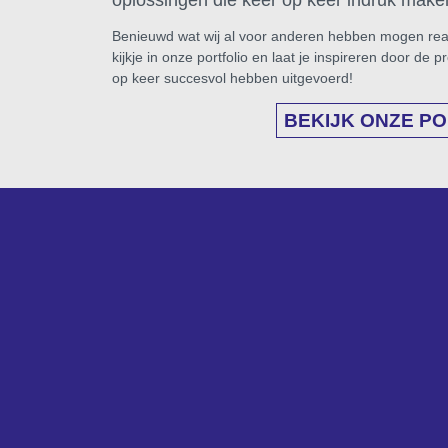
oplossingen die keer op keer indruk make
Benieuwd wat wij al voor anderen hebben mogen re
kijkje in onze portfolio en laat je inspireren door de p
op keer succesvol hebben uitgevoerd!
BEKIJK ONZE P